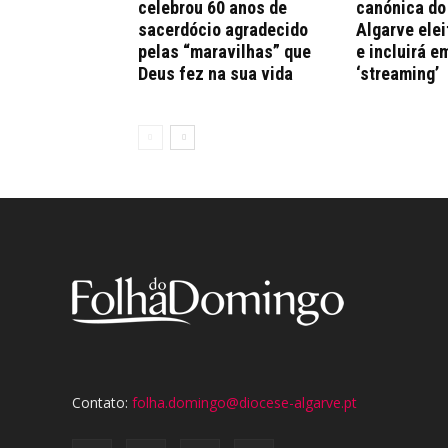
celebrou 60 anos de
canónica do
sacerdócio agradecido
Algarve elei
pelas “maravilhas” que
e incluirá e
Deus fez na sua vida
‘streaming’
Contato:
folha.domingo@diocese-algarve.pt