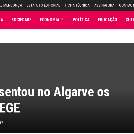
EL MENDONÇA
ESTATUTO EDITORIAL
FICHA TÉCNICA
ASSINATURA
CONTAC
JA
SOCIEDADE
ECONOMIA
POLÍTICA
EDUCAÇÃO
CUL
esentou no Algarve os
CEGE
17