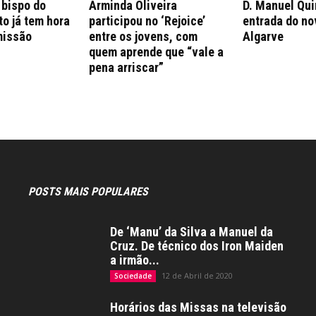
 bispo do
Arminda Oliveira
D. Manuel Qui
to já tem hora
participou no ‘Rejoice’
entrada do no
missão
entre os jovens, com
Algarve
quem aprende que “vale a
pena arriscar”
POSTS MAIS POPULARES
De ‘Manu’ da Silva a Manuel da
Cruz. De técnico dos Iron Maiden
a irmão...
12 de Abril de 2020
Sociedade
Horários das Missas na televisão