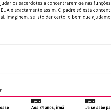
 ajudar os sacerdotes a concentrarem-se nas funções
os EUA é exactamente assim. O padre só está conce
al. Imaginem, se isto der certo, o bem que ajudamos
R
Igreja
Igreja
posse
Aos 84 anos, irmã
Já se sabe pa