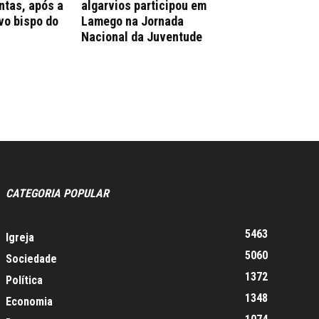
ntas, após a
algarvios participou em
vo bispo do
Lamego na Jornada
Nacional da Juventude
CATEGORIA POPULAR
5463
Igreja
5060
Sociedade
1372
Política
1348
Economia