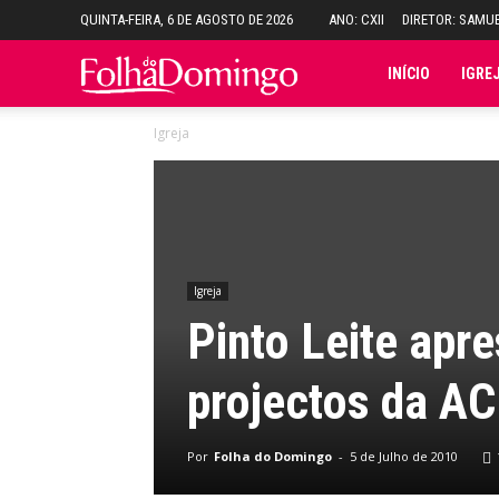
QUINTA-FEIRA, 6 DE AGOSTO DE 2026
ANO: CXII
DIRETOR: SAMU
Folha
INÍCIO
IGRE
Igreja
do
Domingo
Igreja
Pinto Leite apr
projectos da A
Por
Folha do Domingo
-
5 de Julho de 2010