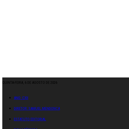
QUINTA-FEIRA, 6 DE AGOSTO DE 2026
ANO: CXII
DIRETOR: SAMUEL MENDONÇA
ESTATUTO EDITORIAL