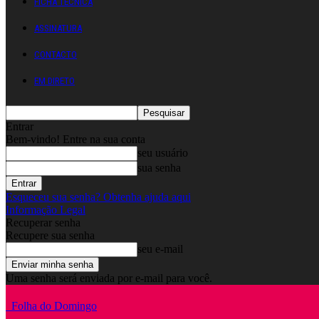
FICHA TÉCNICA
ASSINATURA
CONTACTO
EM DIRETO
Entrar
Bem-vindo! Entre na sua conta
seu usuário
sua senha
Esqueceu sua senha? Obtenha ajuda aqui
Informação Legal
Recuperar senha
Recupere sua senha
seu e-mail
Uma senha será enviada por e-mail para você.
Folha do Domingo