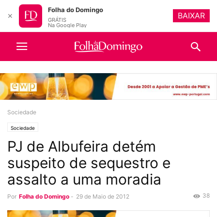
Folha do Domingo
BAIXAR
✕
GRÁTIS
Na Google Play
Sociedade
Sociedade
PJ de Albufeira detém
suspeito de sequestro e
assalto a uma moradia
38
Por
Folha do Domingo
-
29 de Maio de 2012