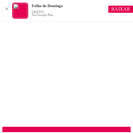
Folha do Domingo
BAIXAR
✕
GRÁTIS
Na Google Play