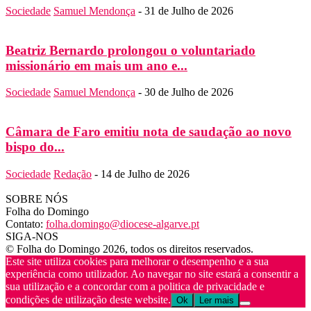
Sociedade
Samuel Mendonça
-
31 de Julho de 2026
Beatriz Bernardo prolongou o voluntariado
missionário em mais um ano e...
Sociedade
Samuel Mendonça
-
30 de Julho de 2026
Câmara de Faro emitiu nota de saudação ao novo
bispo do...
Sociedade
Redação
-
14 de Julho de 2026
SOBRE NÓS
Folha do Domingo
Contato:
folha.domingo@diocese-algarve.pt
SIGA-NOS
© Folha do Domingo 2026, todos os direitos reservados.
Este site utiliza cookies para melhorar o desempenho e a sua
experiência como utilizador. Ao navegar no site estará a consentir a
sua utilização e a concordar com a politica de privacidade e
condições de utilização deste website.
Ok
Ler mais