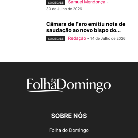
Samuel Mendonça
-
SOCIEDADE
30 de Julho de 2026
Câmara de Faro emitiu nota de
saudação ao novo bispo do...
Redação
-
14 de Julho de 2026
SOCIEDADE
SOBRE NÓS
Folha do Domingo