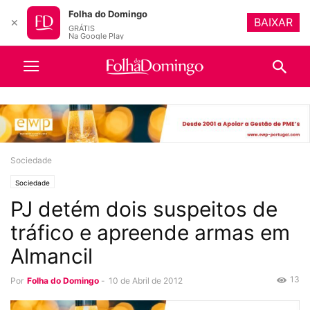
Folha do Domingo
BAIXAR
✕
GRÁTIS
Na Google Play
Sociedade
Sociedade
PJ detém dois suspeitos de
tráfico e apreende armas em
Almancil
13
Por
Folha do Domingo
-
10 de Abril de 2012