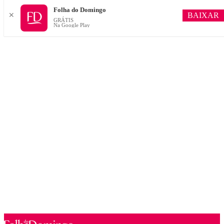
Folha do Domingo
BAIXAR
✕
GRÁTIS
Na Google Play