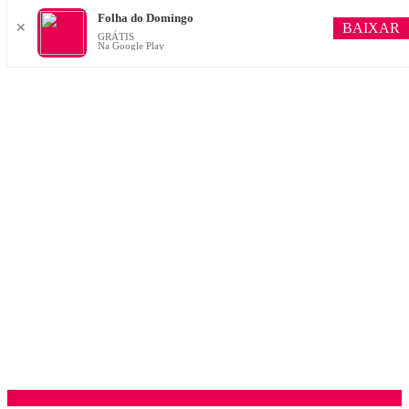
Folha do Domingo
BAIXAR
✕
GRÁTIS
Na Google Play