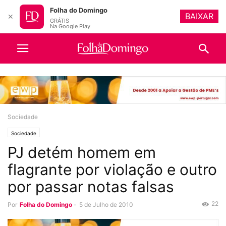
Folha do Domingo
BAIXAR
✕
GRÁTIS
Na Google Play
Sociedade
Sociedade
PJ detém homem em
flagrante por violação e outro
por passar notas falsas
22
Por
Folha do Domingo
-
5 de Julho de 2010