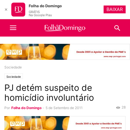
Folha do Domingo
BAIXAR
✕
GRÁTIS
Na Google Play
Sociedade
Sociedade
PJ detém suspeito de
homicídio involuntário
28
Por
Folha do Domingo
-
5 de Setembro de 2011