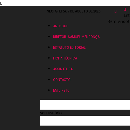
SEXTA-FEIRA, 7 DE AGOSTO DE 2026
Ent
Bem-vindo! 
ANO: CXII
DIRETOR: SAMUEL MENDONÇA
ESTATUTO EDITORIAL
FICHA TÉCNICA
ASSINATURA
CONTACTO
EM DIRETO
seu usuário