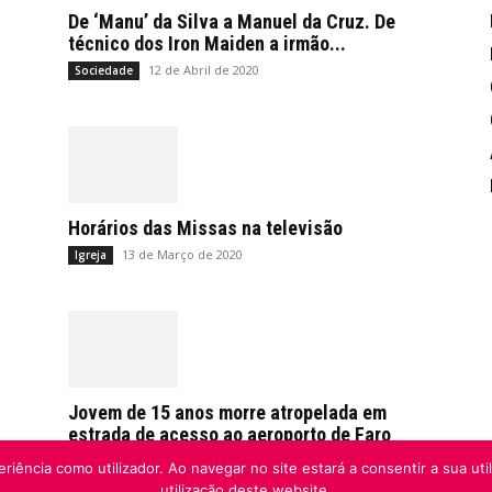
De ‘Manu’ da Silva a Manuel da Cruz. De
técnico dos Iron Maiden a irmão...
12 de Abril de 2020
Sociedade
Horários das Missas na televisão
13 de Março de 2020
Igreja
Jovem de 15 anos morre atropelada em
estrada de acesso ao aeroporto de Faro
21 de Fevereiro de 2020
Sociedade
riência como utilizador. Ao navegar no site estará a consentir a sua uti
utilização deste website.