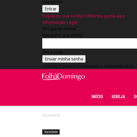
sua senha
Esqueceu sua senha? Obtenha ajuda aqui
Informação Legal
Recuperar senha
Recupere sua senha
seu e-mail
Uma senha será enviada por e-mail para você.
Folha do Domingo
INÍCIO
IGREJA
S
Sociedade
Sociedade