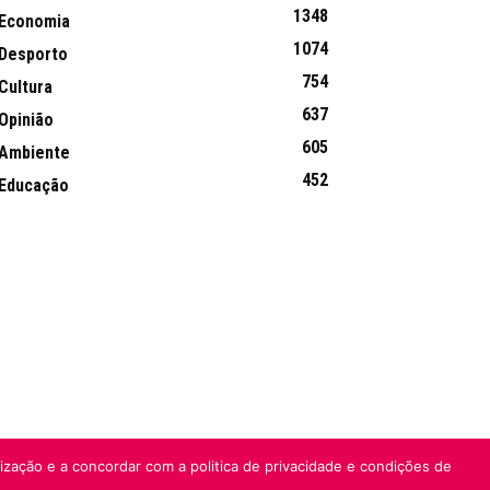
1348
Economia
1074
Desporto
754
Cultura
637
Opinião
605
Ambiente
452
Educação
lização e a concordar com a politica de privacidade e condições de