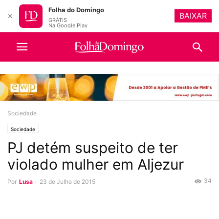
Folha do Domingo
BAIXAR
✕
GRÁTIS
Na Google Play
Sociedade
Sociedade
PJ detém suspeito de ter
violado mulher em Aljezur
34
Por
Lusa
-
23 de Julho de 2015