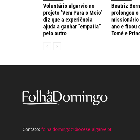
Voluntário algarvio no
Beatriz Ber
projeto ‘Vem Para o Meio’
prolongou o
diz que a experiência
missionário
ajuda a ganhar “empatia”
ano e ficou 
pelo outro
Tomé e Prín
Contato:
folha.domingo@diocese-algarve.pt