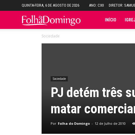
QUINTA-FEIRA, 6 DE AGOSTO DE 2026
ANO: CXII
DIRETOR: SAMU
Folha
INÍCIO
IGRE
Sociedade
do
Domingo
Sociedade
PJ detém três s
matar comercia
Por
Folha do Domingo
-
12 de Julho de 2010