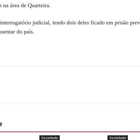
 na área de Quarteira.
nterrogatório judicial, tendo dois deles ficado em prisão pre
usentar do país.
R
Sociedade
Sociedade