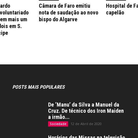
nardo
Câmara de Faro emitiu
Hospital de F
 voluntariado
nota de saudação ao novo
capelão
 em mais um
bispo do Algarve
dois em S.
cipe
POSTS MAIS POPULARES
De ‘Manu’ da Silva a Manuel da
Cruz. De técnico dos Iron Maiden
a irmão...
12 de Abril de 2020
Sociedade
Horários das Missas na televisão