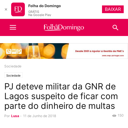
Folha do Domingo
BAIXAR
✕
GRÁTIS
Na Google Play
Sociedade
Sociedade
PJ deteve militar da GNR de
Lagos suspeito de ficar com
parte do dinheiro de multas
150
Por
Lusa
-
11 de Junho de 2018