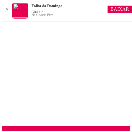
Folha do Domingo
BAIXAR
✕
GRÁTIS
Na Google Play