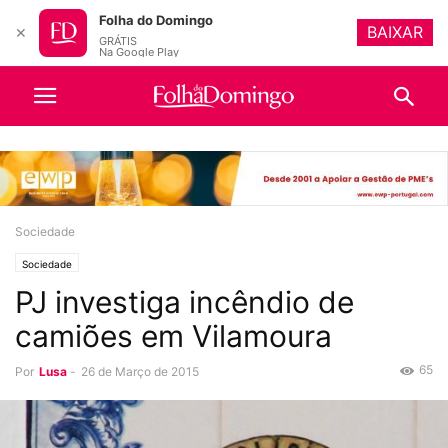
Folha do Domingo
BAIXAR
✕
GRÁTIS
Na Google Play
Sociedade
Sociedade
PJ investiga incêndio de
camiões em Vilamoura
65
Por
Lusa
-
26 de Março de 2015