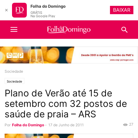
Folha do Domingo
BAIXAR
✕
GRÁTIS
Na Google Play
Sociedade
Sociedade
Plano de Verão até 15 de
setembro com 32 postos de
saúde de praia – ARS
27
Por
Folha do Domingo
-
17 de Junho de 2011