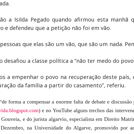
ada.
zão a Isilda Pegado quando afirmou esta manhã 
vo e defendeu que a petição não foi em vão.
00 pessoas que elas são um vão, que são um nada. P
desafiou a classe política a “não ter medo do povo
mos a empenhar o povo na recuperação deste país, 
ração da família a partir do casamento”, referiu.
 “de forma a compensar a enorme falta de debate e discussão p
avida.blogspot.com
) e no YouTube alguns trechos das interven
 Gouveia, e do jurista algarvio, especialista em Direito Matr
e Dezembro, na Universidade do Algarve, promovido por a