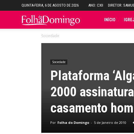
QUINTA-FEIRA, 6 DE AGOSTO DE 2026
ANO: CXII
DIRETOR: SAMU
Folha
INÍCIO
IGRE
Sociedade
do
Domingo
Sociedade
Plataforma ‘Alg
2000 assinatura
casamento hom
Por
Folha do Domingo
-
5 de Janeiro de 2010