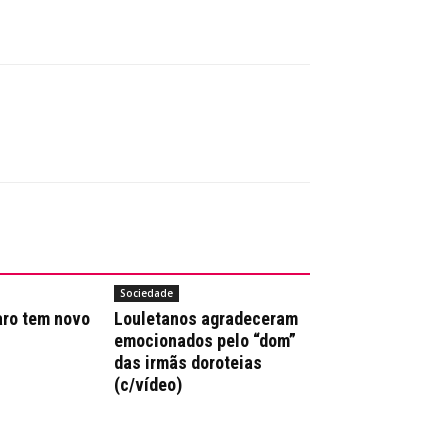
Sociedade
aro tem novo
Louletanos agradeceram
emocionados pelo “dom”
das irmãs doroteias
(c/vídeo)