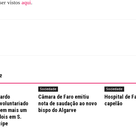
ser vistos
aqui
.
R
Sociedade
Sociedade
nardo
Câmara de Faro emitiu
Hospital de F
 voluntariado
nota de saudação ao novo
capelão
 em mais um
bispo do Algarve
dois em S.
cipe