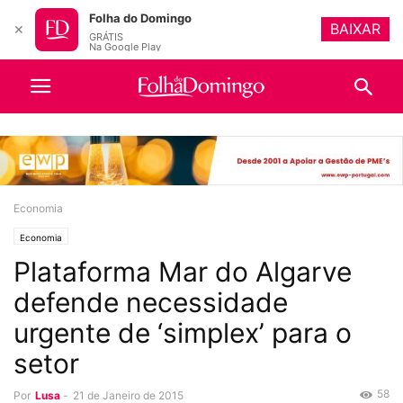
Folha do Domingo
BAIXAR
✕
GRÁTIS
Na Google Play
Economia
Economia
Plataforma Mar do Algarve
defende necessidade
urgente de ‘simplex’ para o
setor
58
Por
Lusa
-
21 de Janeiro de 2015