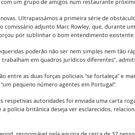
m com um grupo de amigos num restaurante próxim
ovas. Ultrapassámos a primeira série de obstáculos
 o comissário adjunto Marc Rowley, que, durante um
forçou por sublinhar o bom entendimento existente.
requeridas poderão não ser nem simples nem tão rá
trabalham em quadros jurídicos diferentes”, admiti
o entre as duas forças policiais “se fortaleça” e ma
ar “um pequeno número agentes em Portugal”.
jas respetivas autoridades foi enviada uma carta ro
e a polícia britânica deseja ver esclarecidos, relac
wood, responsável pela equipa de cerca de 37 pesso