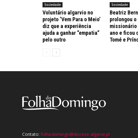
Sociedade
Sociedade
Voluntário algarvio no
Beatriz Ber
projeto ‘Vem Para o Meio’
prolongou o
diz que a experiência
missionário
ajuda a ganhar “empatia”
ano e ficou 
pelo outro
Tomé e Prín
Contato:
folha.domingo@diocese-algarve.pt