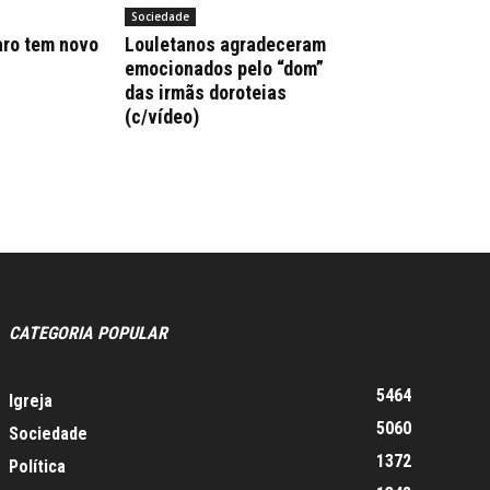
Sociedade
aro tem novo
Louletanos agradeceram
emocionados pelo “dom”
das irmãs doroteias
(c/vídeo)
CATEGORIA POPULAR
5464
Igreja
5060
Sociedade
1372
Política