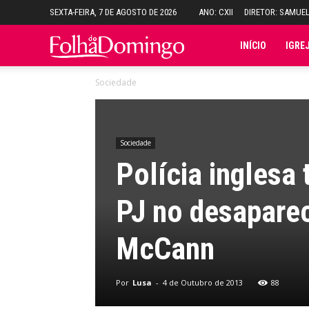
SEXTA-FEIRA, 7 DE AGOSTO DE 2026
ANO: CXII
DIRETOR: SAMUE
Folha
INÍCIO
IGRE
Sociedade
do
Domingo
Sociedade
Polícia inglesa
PJ no desapare
McCann
Por
Lusa
-
4 de Outubro de 2013
88