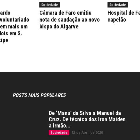
Sociedade
Sociedade
nardo
Câmara de Faro emitiu
Hospital de F
 voluntariado
nota de saudação ao novo
capelão
 em mais um
bispo do Algarve
dois em S.
cipe
POSTS MAIS POPULARES
De ‘Manu’ da Silva a Manuel da
Cruz. De técnico dos Iron Maiden
a irmão...
12 de Abril de 2020
Sociedade