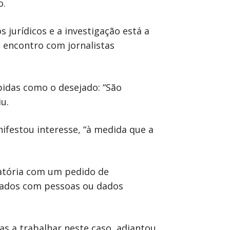
o.
 jurídicos e a investigação está a
 encontro com jornalistas
pidas como o desejado: “São
u.
nifestou interesse, “à medida que a
gatória com um pedido de
ionados com pessoas ou dados
as a trabalhar neste caso, adiantou