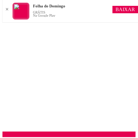
Folha do Domingo
BAIXAR
✕
GRÁTIS
Na Google Play