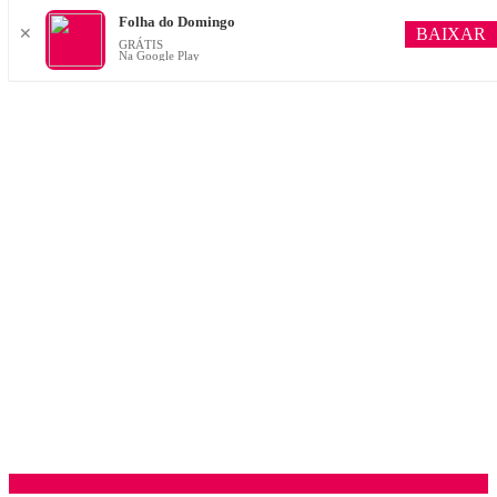
Folha do Domingo
BAIXAR
✕
GRÁTIS
Na Google Play