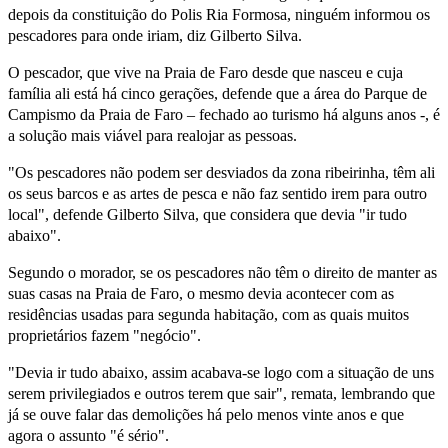
depois da constituição do Polis Ria Formosa, ninguém informou os
pescadores para onde iriam, diz Gilberto Silva.
O pescador, que vive na Praia de Faro desde que nasceu e cuja
família ali está há cinco gerações, defende que a área do Parque de
Campismo da Praia de Faro – fechado ao turismo há alguns anos -, é
a solução mais viável para realojar as pessoas.
"Os pescadores não podem ser desviados da zona ribeirinha, têm ali
os seus barcos e as artes de pesca e não faz sentido irem para outro
local", defende Gilberto Silva, que considera que devia "ir tudo
abaixo".
Segundo o morador, se os pescadores não têm o direito de manter as
suas casas na Praia de Faro, o mesmo devia acontecer com as
residências usadas para segunda habitação, com as quais muitos
proprietários fazem "negócio".
"Devia ir tudo abaixo, assim acabava-se logo com a situação de uns
serem privilegiados e outros terem que sair", remata, lembrando que
já se ouve falar das demolições há pelo menos vinte anos e que
agora o assunto "é sério".