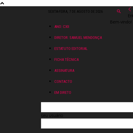
SEXTA-FEIRA, 7 DE AGOSTO DE 2026
En
Bem-vindo! 
ANO: CXII
DIRETOR: SAMUEL MENDONÇA
ESTATUTO EDITORIAL
FICHA TÉCNICA
ASSINATURA
CONTACTO
EM DIRETO
seu usuário