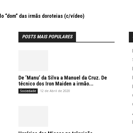
 “dom” das irmãs doroteias (c/vídeo)
POSTS MAIS POPULARES
De ‘Manu’ da Silva a Manuel da Cruz. De
técnico dos Iron Maiden a irmão...
12 de Abril de 2020
Sociedade