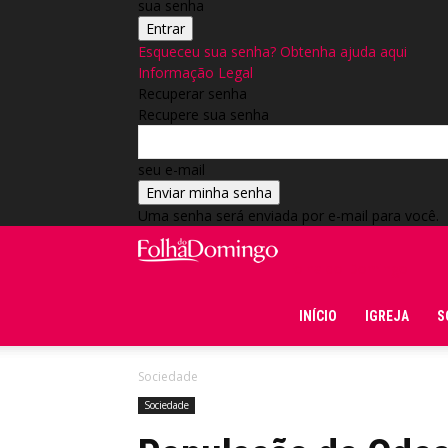
sua senha
Esqueceu sua senha? Obtenha ajuda aqui
Informação Legal
Recuperar senha
Recupere sua senha
seu e-mail
Uma senha será enviada por e-mail para você.
Folha do Domingo
INÍCIO
IGREJA
S
Sociedade
Sociedade