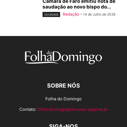
Câmara de Faro emitiu nota de
saudação ao novo bispo do...
Redação
-
14 de Julho de 2026
SOCIEDADE
SOBRE NÓS
Folha do Domingo
Contato:
folha.domingo@diocese-algarve.pt
SIGA-NOS