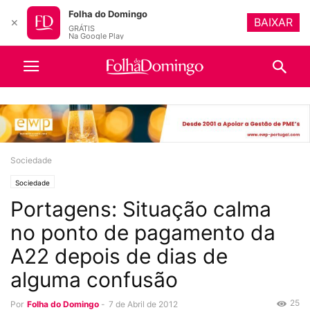
Folha do Domingo
BAIXAR
✕
GRÁTIS
Na Google Play
Sociedade
Sociedade
Portagens: Situação calma
no ponto de pagamento da
A22 depois de dias de
alguma confusão
25
Por
Folha do Domingo
-
7 de Abril de 2012