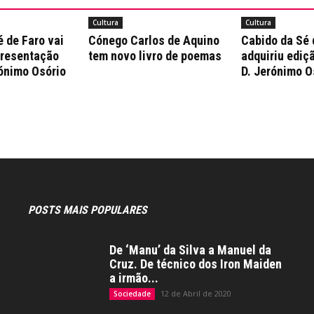
Cultura
Cultura
 de Faro vai
Cónego Carlos de Aquino
Cabido da Sé 
presentação
tem novo livro de poemas
adquiriu ediçã
rónimo Osório
D. Jerónimo O
POSTS MAIS POPULARES
De ‘Manu’ da Silva a Manuel da
Cruz. De técnico dos Iron Maiden
a irmão...
12 de Abril de 2020
Sociedade