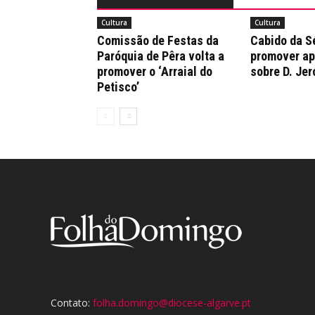
Cultura
Cultura
Comissão de Festas da
Cabido da Sé
Paróquia de Pêra volta a
promover a
promover o ‘Arraial do
sobre D. Je
Petisco’
Contato:
folha.domingo@diocese-algarve.pt