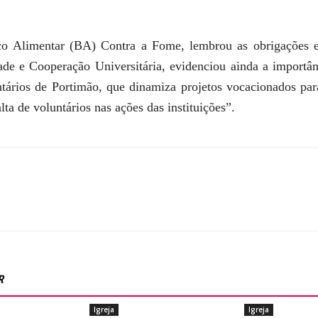
co Alimentar (BA) Contra a Fome, lembrou as obrigações e
dade e Cooperação Universitária, evidenciou ainda a importân
ários de Portimão, que dinamiza projetos vocacionados para
lta de voluntários nas ações das instituições”.
R
Igreja
Igreja