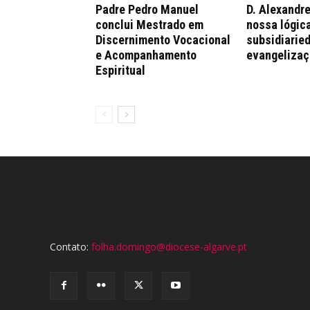
Padre Pedro Manuel
D. Alexandre
conclui Mestrado em
nossa lógica
Discernimento Vocacional
subsidiaried
e Acompanhamento
evangelizaç
Espiritual
Contato:
folha.domingo@diocese-algarve.pt