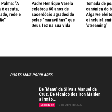
 Palma: “A
Padre Henrique Varela
Tomada de po
 é escuta,
celebrou 60 anos de
canónica do b
ade, rede e
sacerdócio agradecido
Algarve eleito
ão”
pelas “maravilhas” que
e incluirá em
Deus fez na sua vida
‘streaming’
POSTS MAIS POPULARES
De ‘Manu’ da Silva a Manuel da
Cruz. De técnico dos Iron Maiden
a irmão...
12 de Abril de 2020
Sociedade