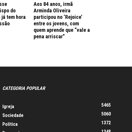
sse
Aos 84 anos, irmã
ispo do
Arminda Oliveira
 já tem hora
participou no ‘Rejoice’
issão
entre os jovens, com
quem aprende que “vale a
pena arriscar”
CATEGORIA POPULAR
5465
Igreja
5060
Sociedade
1372
Política
1348