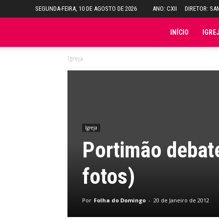
SEGUNDA-FEIRA, 10 DE AGOSTO DE 2026
ANO: CXII
DIRETOR: S
Folha
INÍCIO
IGRE
Igreja
do
Domingo
Igreja
Portimão debat
fotos)
Por
Folha do Domingo
-
20 de Janeiro de 2012