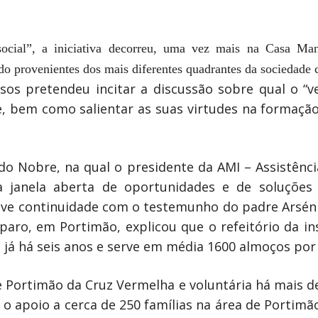
 social”, a iniciativa decorreu, uma vez mais na Casa M
do provenientes dos mais diferentes quadrantes da sociedade c
sos pretendeu incitar a discussão sobre qual o “v
e, bem como salientar as suas virtudes na formação
 Nobre, na qual o presidente da AMI – Assistência
 janela aberta de oportunidades e de soluções
eve continuidade com o testemunho do padre Arsénio
aro, em Portimão, explicou que o refeitório da ins
a já há seis anos e serve em média 1600 almoços por
 Portimão da Cruz Vermelha e voluntária há mais d
 apoio a cerca de 250 famílias na área de Portimão