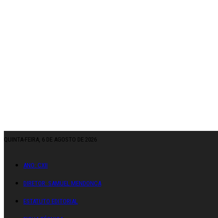
QUINTA-FEIRA, 6 DE AGOSTO DE 2026
ANO: CXII
DIRETOR: SAMUEL MENDONÇA
ESTATUTO EDITORIAL