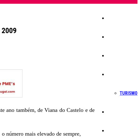
Início
m 2009
Igreja
Sociedade
Economia
TURISMO
este ano também, de Viana do Castelo e de
Política
Educação
, o número mais elevado de sempre,