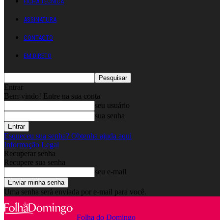
FICHA TÉCNICA
ASSINATURA
CONTACTO
EM DIRETO
Entrar
Bem-vindo! Entre na sua conta
seu usuário
sua senha
Esqueceu sua senha? Obtenha ajuda aqui
Informação Legal
Recuperar senha
Recupere sua senha
seu e-mail
Uma senha será enviada por e-mail para você.
Folha do Domingo