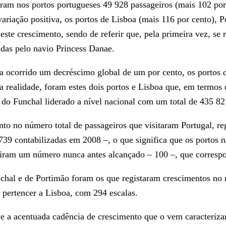
aram nos portos portugueses 49 928 passageiros (mais 102 po
variação positiva, os portos de Lisboa (mais 116 por cento), 
este crescimento, sendo de referir que, pela primeira vez, se
adas pelo navio Princess Danae.
nha ocorrido um decréscimo global de um por cento, os portos
a realidade, foram estes dois portos e Lisboa que, em termos 
do Funchal liderado a nível nacional com um total de 435 82
nto no número total de passageiros que visitaram Portugal, re
739 contabilizadas em 2008 –, o que significa que os portos 
giram um número nunca antes alcançado – 100 –, que corresp
chal e de Portimão foram os que registaram crescimentos no n
a pertencer a Lisboa, com 294 escalas.
 a acentuada cadência de crescimento que o vem caracterizan