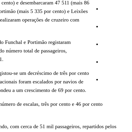
r cento) e desembarcaram 47 511 (mais 86
Cultura
Portimão (mais 5 335 por cento) e Leixões
 realizaram operações de cruzeiro com
Ambiente
 do Funchal e Portimão registaram
Desporto
do número total de passageiros,
1.
Opinião
gistou-se um decréscimo de três por cento
Vídeos
nacionais foram escalados por navios de
ondeu a um crescimento de 69 por cento.
úmero de escalas, três por cento e 46 por cento
do, com cerca de 51 mil passageiros, repartidos pelos