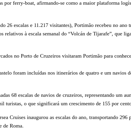
s por ferry-boat, afirmando-se como a maior plataforma logíst
o 26 escalas e 11.217 visitantes), Portimão recebeu no ano tr
relativos à escala semanal do “Volcán de Tijarafe”, que lig
rcados no Porto de Cruzeiros visitaram Portimão para conhec
astelo foram incluídas nos itinerários de quatro e um navios 
madas 68 escalas de navios de cruzeiros, representando um a
il turistas, o que significará um crescimento de 155 por cento
sea Cruises inaugurou as escalas do ano, transportando 296 p
ade de Roma.