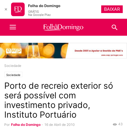
Folha do Domingo
BAIXAR
✕
GRÁTIS
Na Google Play
Sociedade
Sociedade
Porto de recreio exterior só
será possível com
investimento privado,
Instituto Portuário
43
Por
Folha do Domingo
-
16 de Abril de 2010