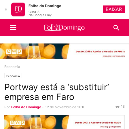
Folha do Domingo
BAIXAR
✕
GRÁTIS
Na Google Play
Economia
Economia
Portway está a ‘substituir’
empresa em Faro
18
Por
Folha do Domingo
-
12 de Novembro de 2010