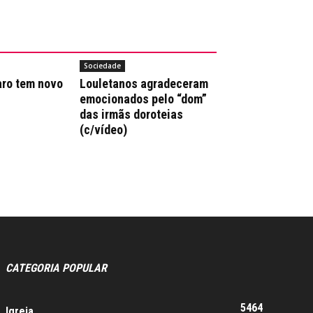
Sociedade
aro tem novo
Louletanos agradeceram
emocionados pelo “dom”
das irmãs doroteias
(c/vídeo)
CATEGORIA POPULAR
5464
Igreja