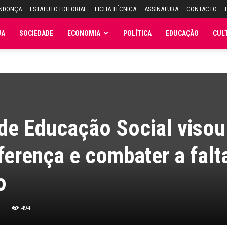
ENDONÇA
ESTATUTO EDITORIAL
FICHA TÉCNICA
ASSINATURA
CONTACTO
JA
SOCIEDADE
ECONOMIA
POLÍTICA
EDUCAÇÃO
CUL
de Educação Social visou
iferença e combater a falt
o
8
494