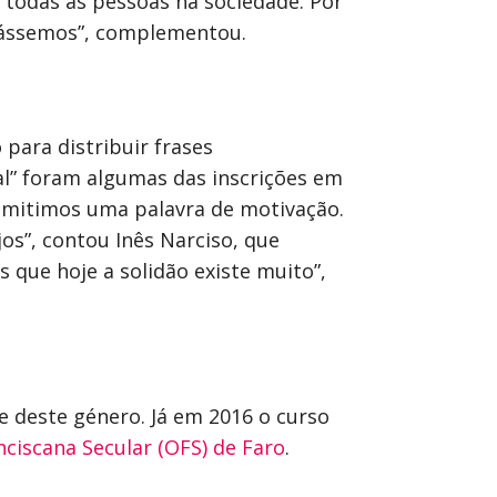
r todas as pessoas na sociedade. Por
trássemos”, complementou.
para distribuir frases
al” foram algumas das inscrições em
smitimos uma palavra de motivação.
os”, contou Inês Narciso, que
que hoje a solidão existe muito”,
e deste género. Já em 2016 o curso
ciscana Secular (OFS) de Faro
.