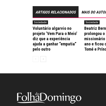
ARTIGOS RELACIONADOS
MAIS DO AUTO
Sociedade
Sociedade
Voluntário algarvio no
Beatriz Ber
projeto ‘Vem Para o Meio’
prolongou o
diz que a experiência
missionário
ajuda a ganhar “empatia”
ano e ficou 
pelo outro
Tomé e Prín