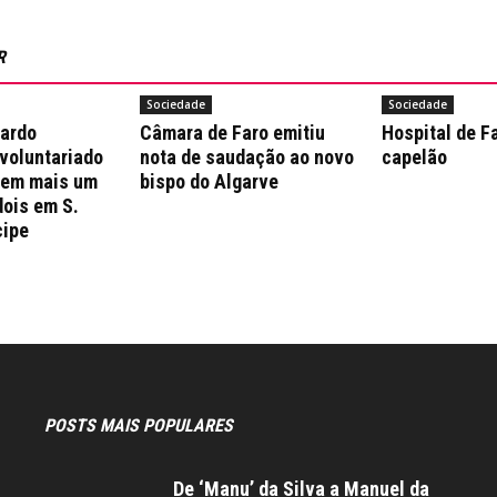
R
Sociedade
Sociedade
nardo
Câmara de Faro emitiu
Hospital de F
 voluntariado
nota de saudação ao novo
capelão
 em mais um
bispo do Algarve
dois em S.
cipe
POSTS MAIS POPULARES
De ‘Manu’ da Silva a Manuel da