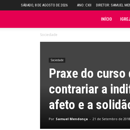
SÁBADO, 8 DE AGOSTO DE 2026
ANO: CXII
DIRETOR: SAMUEL M
Folha
INÍCIO
IGRE
Sociedade
do
Domingo
Sociedade
Praxe do curso 
contrariar a ind
afeto e a solidã
Por
Samuel Mendonça
-
21 de Setembro de 201