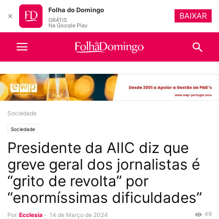
Folha do Domingo
BAIXAR
✕
GRÁTIS
Na Google Play
Sociedade
Sociedade
Presidente da AIIC diz que
greve geral dos jornalistas é
“grito de revolta” por
“enormíssimas dificuldades”
49
Por
Ecclesia
-
14 de Março de 2024