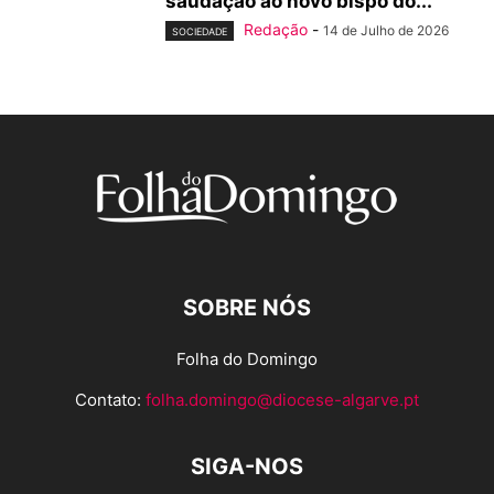
saudação ao novo bispo do...
Redação
-
14 de Julho de 2026
SOCIEDADE
SOBRE NÓS
Folha do Domingo
Contato:
folha.domingo@diocese-algarve.pt
SIGA-NOS