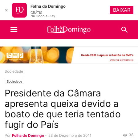
Folha do Domingo
BAIXAR
✕
GRÁTIS
Na Google Play
Sociedade
Sociedade
Presidente da Câmara
apresenta queixa devido a
boato de que teria tentado
fugir do País
38
Por
Folha do Domingo
-
23 de Dezembro de 2011