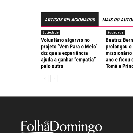
ARTIGOS RELACIONADOS
MAIS DO AUTO
Sociedade
Sociedade
Voluntário algarvio no
Beatriz Ber
projeto ‘Vem Para o Meio’
prolongou o
diz que a experiência
missionário
ajuda a ganhar “empatia”
ano e ficou 
pelo outro
Tomé e Prín