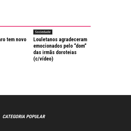
Sociedade
aro tem novo
Louletanos agradeceram
emocionados pelo “dom”
das irmãs doroteias
(c/vídeo)
CATEGORIA POPULAR