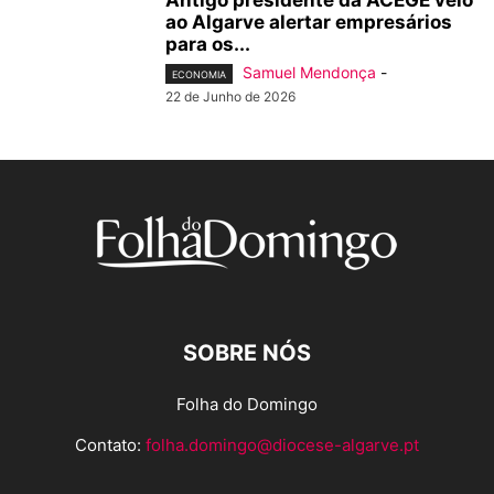
ao Algarve alertar empresários
para os...
Samuel Mendonça
-
ECONOMIA
22 de Junho de 2026
SOBRE NÓS
Folha do Domingo
Contato:
folha.domingo@diocese-algarve.pt