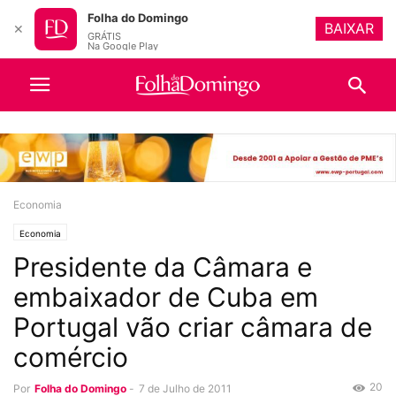
Folha do Domingo
BAIXAR
✕
GRÁTIS
Na Google Play
Economia
Economia
Presidente da Câmara e
embaixador de Cuba em
Portugal vão criar câmara de
comércio
20
Por
Folha do Domingo
-
7 de Julho de 2011