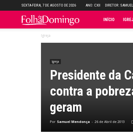
SEXTA-FEIRA, 7 DE AGOSTO DE 2026
ANO: CXII
DIRETOR: SAMUE
Folha
INÍCIO
IGRE
Igreja
do
Domingo
Igreja
Presidente da C
contra a pobrez
geram
Por
Samuel Mendonça
-
26 de Abril de 2013