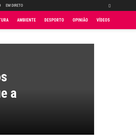
O
EM DIRETO
TURA
AMBIENTE
DESPORTO
OPINIÃO
VÍDEOS
os
ue a