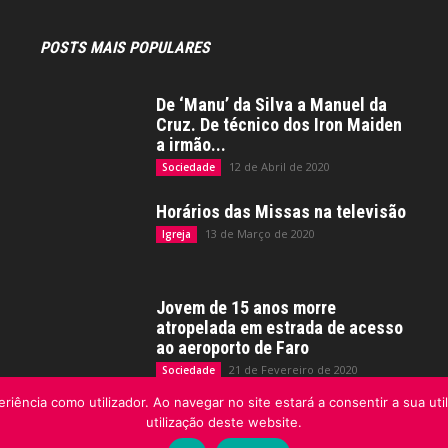
POSTS MAIS POPULARES
De ‘Manu’ da Silva a Manuel da
Cruz. De técnico dos Iron Maiden
a irmão...
12 de Abril de 2020
Sociedade
Horários das Missas na televisão
13 de Março de 2020
Igreja
Jovem de 15 anos morre
atropelada em estrada de acesso
ao aeroporto de Faro
21 de Fevereiro de 2020
Sociedade
riência como utilizador. Ao navegar no site estará a consentir a sua uti
utilização deste website.