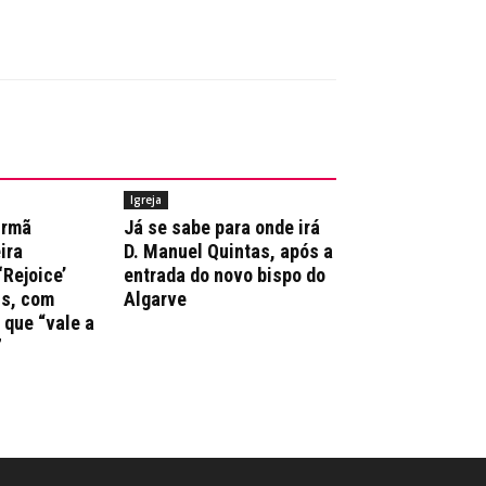
Igreja
irmã
Já se sabe para onde irá
ira
D. Manuel Quintas, após a
‘Rejoice’
entrada do novo bispo do
ns, com
Algarve
que “vale a
”