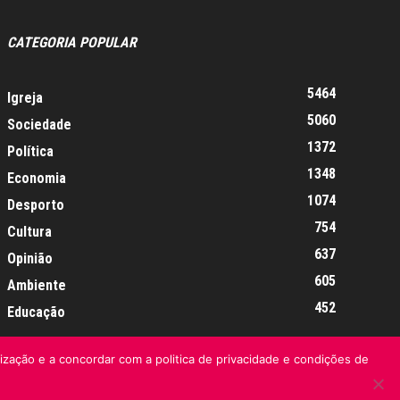
CATEGORIA POPULAR
5464
Igreja
5060
Sociedade
1372
Política
1348
Economia
1074
Desporto
754
Cultura
637
Opinião
605
Ambiente
452
Educação
lização e a concordar com a politica de privacidade e condições de