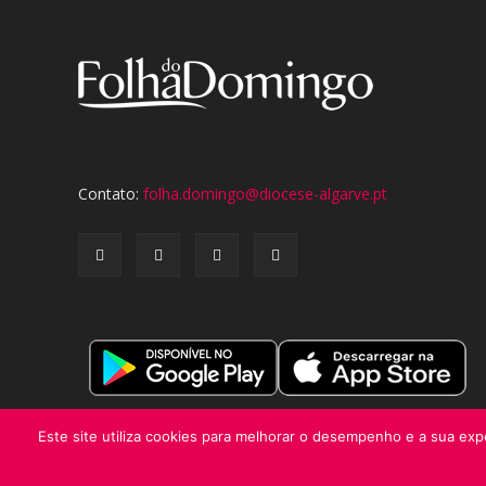
Contato:
folha.domingo@diocese-algarve.pt
Este site utiliza cookies para melhorar o desempenho e a sua expe