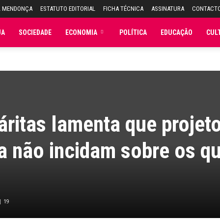
L MENDONÇA
ESTATUTO EDITORIAL
FICHA TÉCNICA
ASSINATURA
CONTACT
JA
SOCIEDADE
ECONOMIA
POLÍTICA
EDUCAÇÃO
CUL
áritas lamenta que projet
a não incidam sobre os q
19