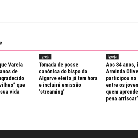
R
Igreja
Igreja
que Varela
Tomada de posse
Aos 84 anos, 
 anos de
canónica do bispo do
Arminda Olive
agradecido
Algarve eleito já tem hora
participou no 
vilhas” que
e incluirá emissão
entre os jove
 sua vida
‘streaming’
quem aprende 
pena arriscar