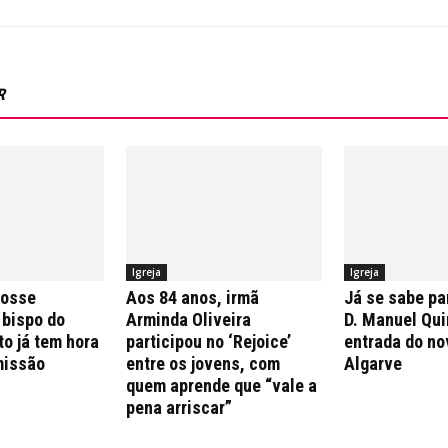
R
Igreja
Igreja
posse
Aos 84 anos, irmã
Já se sabe pa
 bispo do
Arminda Oliveira
D. Manuel Qui
to já tem hora
participou no ‘Rejoice’
entrada do no
missão
entre os jovens, com
Algarve
quem aprende que “vale a
pena arriscar”