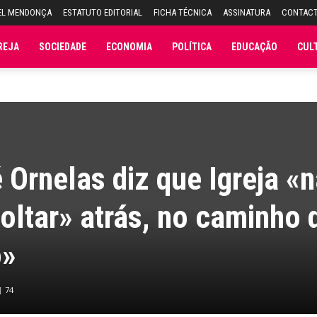
EL MENDONÇA
ESTATUTO EDITORIAL
FICHA TÉCNICA
ASSINATURA
CONTAC
REJA
SOCIEDADE
ECONOMIA
POLÍTICA
EDUCAÇÃO
CUL
 Ornelas diz que Igreja «
voltar» atrás, no caminho 
o»
74