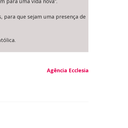
em para uma vida nova”.
s, para que sejam uma presença de
tólica.
Agência Ecclesia