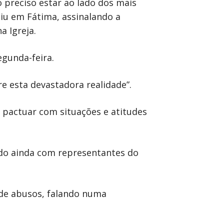
o preciso estar ao lado dos mais
diu em Fátima, assinalando a
a Igreja.
egunda-feira.
re esta devastadora realidade”.
 pactuar com situações e atitudes
ndo ainda com representantes do
 de abusos, falando numa