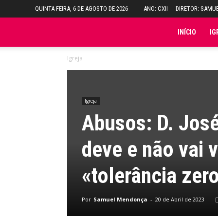
QUINTA-FEIRA, 6 DE AGOSTO DE 2026
ANO: CXII
DIRETOR: SAMU
Folha
INÍCIO
IG
Igreja
do
Domingo
Igreja
Abusos: D. José
deve e não vai 
«tolerância zer
Por
Samuel Mendonça
-
20 de Abril de 2023