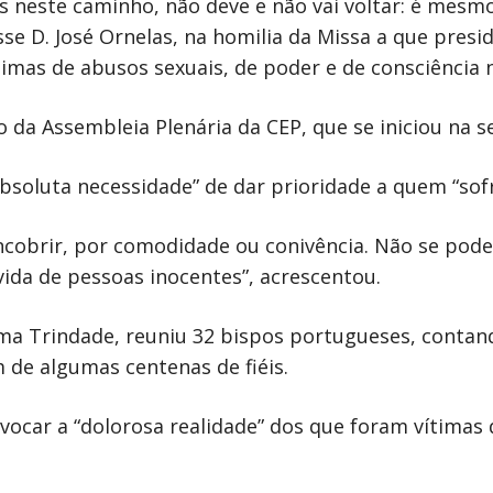
ás neste caminho, não deve e não vai voltar: é mesm
se D. José Ornelas, na homilia da Missa a que presi
timas de abusos sexuais, de poder e de consciência n
o da Assembleia Plenária da CEP, que se iniciou na s
absoluta necessidade” de dar prioridade a quem “sof
cobrir, por comodidade ou conivência. Não se pode
da de pessoas inocentes”, acrescentou.
sima Trindade, reuniu 32 bispos portugueses, conta
ém de algumas centenas de fiéis.
ocar a “dolorosa realidade” dos que foram vítimas