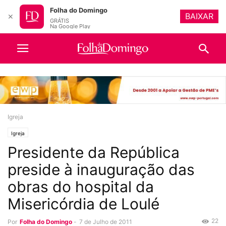
Folha do Domingo
BAIXAR
✕
GRÁTIS
Na Google Play
Igreja
Igreja
Presidente da República
preside à inauguração das
obras do hospital da
Misericórdia de Loulé
22
Por
Folha do Domingo
-
7 de Julho de 2011