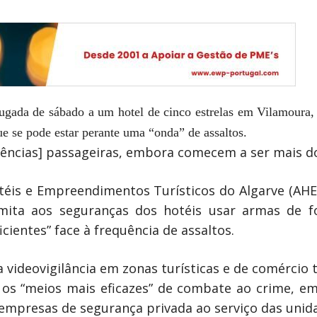
rugada de sábado a um hotel de cinco estrelas em Vilamoura, 
e se pode estar perante uma “onda” de assaltos.
rências] passageiras, embora comecem a ser mais do
éis e Empreendimentos Turísticos do Algarve (AHET
rmita aos seguranças dos hotéis usar armas de 
icientes” face à frequência de assaltos.
videovigilância em zonas turísticas e de comércio 
o os “meios mais eficazes” de combate ao crime, e
 empresas de segurança privada ao serviço das unida