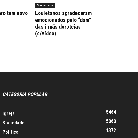
Sociedade
aro tem novo
Louletanos agradeceram
emocionados pelo “dom”
das irmãs doroteias
(c/vídeo)
CATEGORIA POPULAR
5464
Igreja
5060
Sociedade
1372
Política