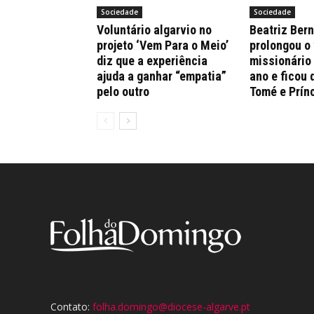
Sociedade
Sociedade
Voluntário algarvio no
Beatriz Ber
projeto ‘Vem Para o Meio’
prolongou o
diz que a experiência
missionário
ajuda a ganhar “empatia”
ano e ficou 
pelo outro
Tomé e Prín
Contato:
folha.domingo@diocese-algarve.pt