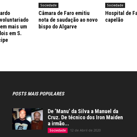
Sociedade
Sociedade
nardo
Câmara de Faro emitiu
Hospital de F
 voluntariado
nota de saudação ao novo
capelão
 em mais um
bispo do Algarve
dois em S.
cipe
POSTS MAIS POPULARES
De ‘Manu’ da Silva a Manuel da
Cruz. De técnico dos Iron Maiden
a irmão...
12 de Abril de 2020
Sociedade