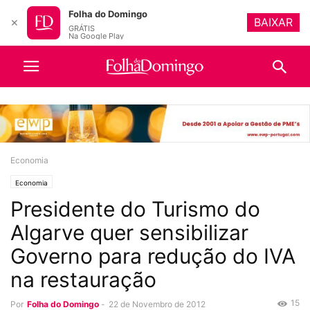
Folha do Domingo
BAIXAR
✕
GRÁTIS
Na Google Play
Economia
Economia
Presidente do Turismo do
Algarve quer sensibilizar
Governo para redução do IVA
na restauração
15
Por
Folha do Domingo
-
22 de Novembro de 2012