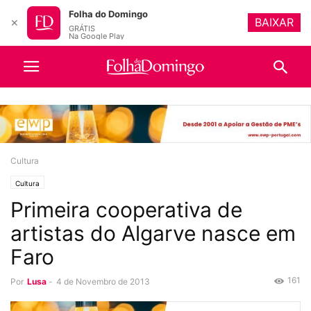
Folha do Domingo
BAIXAR
✕
GRÁTIS
Na Google Play
Cultura
Cultura
Primeira cooperativa de
artistas do Algarve nasce em
Faro
161
Por
Lusa
-
4 de Novembro de 2013