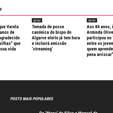
R
Igreja
Igreja
que Varela
Tomada de posse
Aos 84 anos, 
 anos de
canónica do bispo do
Arminda Olive
agradecido
Algarve eleito já tem hora
participou no 
vilhas” que
e incluirá emissão
entre os jove
 sua vida
‘streaming’
quem aprende 
pena arriscar
POSTS MAIS POPULARES