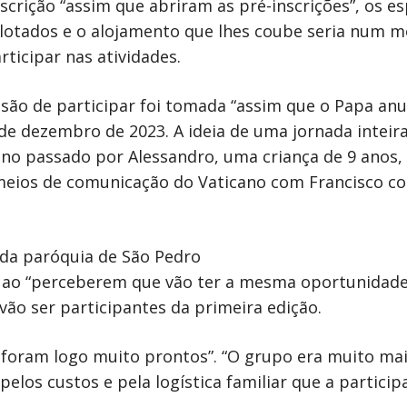
crição “assim que abriram as pré-inscrições”, os es
 lotados e o alojamento que lhes coube seria num m
ticipar nas atividades.
isão de participar foi tomada “assim que o Papa anu
8 de dezembro de 2023. A ideia de uma jornada inteir
no passado por Alessandro, uma criança de 9 anos, 
eios de comunicação do Vaticano com Francisco com
da paróquia de São Pedro
s ao “perceberem que vão ter a mesma oportunidade
ão ser participantes da primeira edição.
is foram logo muito prontos”. “O grupo era muito ma
elos custos e pela logística familiar que a particip