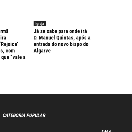
Igreja
irmã
Já se sabe para onde irá
ira
D. Manuel Quintas, após a
‘Rejoice’
entrada do novo bispo do
ns, com
Algarve
que “vale a
”
CATEGORIA POPULAR