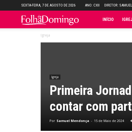
SEXTA-FEIRA, 7 DE AGOSTO DE 2026
ANO: CXII
DIRETOR: SAMUE
Folha
INÍCIO
IGRE
Igreja
do
Domingo
Igreja
Primeira Jornad
contar com part
Por
Samuel Mendonça
-
15 de Maio de 2024