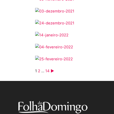
1
2
...
14
►