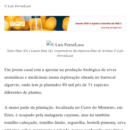
© Luís Forra/Lusa
Nuno Dias (D) e Laura Dias (E), responsáveis da empresa Dias de Aromas © Luís
Forra/Lusa
Um jovem casal está a apostar na produção biológica de ervas
aromáticas e medicinais numa exploração situada no barrocal
algarvio, onde tem já plantados 80 mil pés de 31 espécies
diferentes de plantas.
A maior parte da plantação, localizada no Cerro do Monteiro, em
Estoi, é ocupado pela malagueta cayenne, mas há também
tomilho-cabeçudo, tomilho-limão, segurelha, hortelã-pimenta, erva
príncipe, salva, manjerona e nêveda, pouco conhecida, mas típica