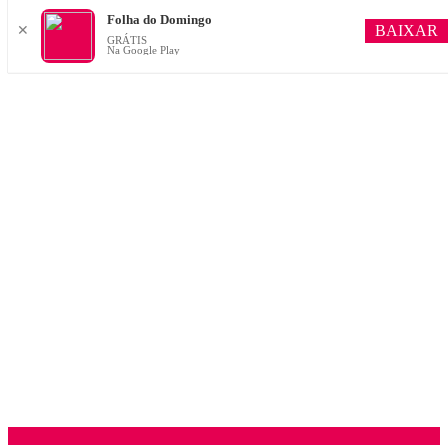
Folha do Domingo
BAIXAR
✕
GRÁTIS
Na Google Play