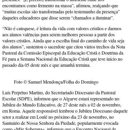
encontramos como fermento na massa”, afirmou, realçando que
“muitas escolas são transformadas pelo testemunho da presença”
daqueles educadores que disse serem “chamados a iluminar”.
“Não é catequese, é leitura da vida com valores cristãos e darmos
aos alunos valências para serem melhores pessoas a partir dos
valores cristãos. Ainda que a escolha final do caminho de vida seja
dos alunos”, sustentou o sacerdote que citou vários trechos da Nota
Pastoral da Comissão Episcopal da Educação Cristã e Doutrina da
Fé para a Semana Nacional da Educação Cristã que teve início no
passado dia 05 deste mês e que amanhã termina.
Foto © Samuel Mendonça/Folha do Domingo
Luís Perpétuo Martins, do Secretariado Diocesano da Pastoral
Escolar (SDPE), informou que o Algarve estará representado no
Jubileu do Mundo Educativo, de 27 deste mês a 02 de novembro,
em Roma. Aquele responsável lembrou o Jubileu Diocesano daquele
setor a realizar em Loulé no próximo dia 23 de novembro, no
Santuário de Nossa Senhora da Piedade, popularmente evocada
como «Mãe Soberana», informou que o Encontro Nacional de