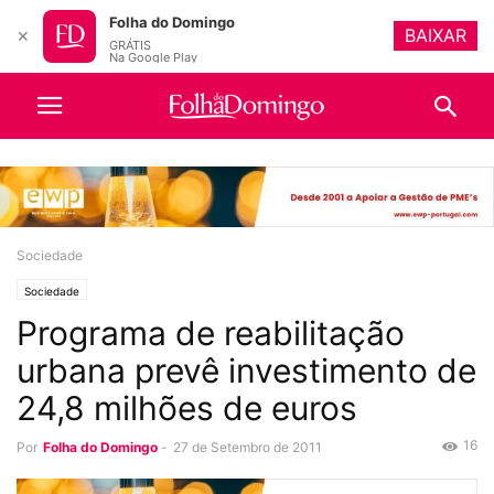
Folha do Domingo
BAIXAR
✕
GRÁTIS
Na Google Play
Sociedade
Sociedade
Programa de reabilitação
urbana prevê investimento de
24,8 milhões de euros
16
Por
Folha do Domingo
-
27 de Setembro de 2011