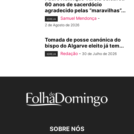
60 anos de sacerdócio
agradecido pelas “maravilhas”...
Samuel Mendonça
-
IGREJA
2 de Agosto de 2026
Tomada de posse canónica do
bispo do Algarve eleito já tem...
Redação
-
30 de Julho de 2026
IGREJA
SOBRE NÓS