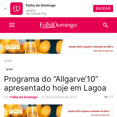
Folha do Domingo
BAIXAR
✕
GRÁTIS
Na Google Play
Igreja
Igreja
Programa do “Allgarve’10”
apresentado hoje em Lagoa
42
Por
Folha do Domingo
-
20 de Fevereiro de 2010