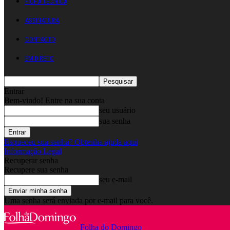
FICHA TÉCNICA
ASSINATURA
CONTACTO
EM DIRETO
Entrar
Bem-vindo! Entre na sua conta
seu usuário
sua senha
Esqueceu sua senha? Obtenha ajuda aqui
Informação Legal
Recuperar senha
Recupere sua senha
seu e-mail
Uma senha será enviada por e-mail para você.
Folha do Domingo