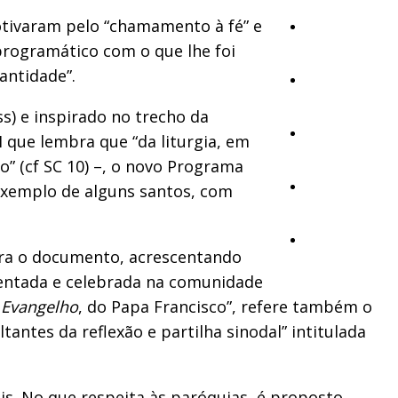
otivaram pelo “chamamento à fé” e
Cultura
programático com o que lhe foi
antidade”.
Ambiente
s) e inspirado no trecho da
Desporto
I que lembra que “da liturgia, em
o” (cf SC 10) –, o novo Programa
Opinião
 exemplo de alguns santos, com
Vídeos
mbra o documento, acrescentando
mentada e celebrada na comunidade
o Evangelho
, do Papa Francisco”, refere também o
tes da reflexão e partilha sinodal” intitulada
is. No que respeita às paróquias, é proposto