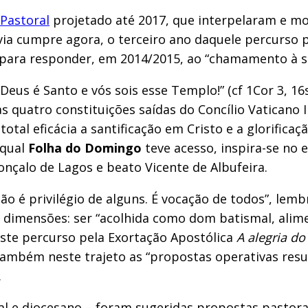
Pastoral
projetado até 2017, que interpelaram e m
via cumpre agora, o terceiro ano daquele percurso 
s, para responder, em 2014/2015, ao “chamamento à s
us é Santo e vós sois esse Templo!” (cf 1Cor 3, 16s
s quatro constituições saídas do Concílio Vaticano I
al eficácia a santificação em Cristo e a glorificaçã
 qual
Folha do Domingo
teve acesso, inspira-se no
onçalo de Lagos e beato Vicente de Albufeira.
ão é privilégio de alguns. É vocação de todos”, le
ês dimensões: ser “acolhida como dom batismal, ali
te percurso pela Exortação Apostólica
A alegria d
ém neste trajeto as “propostas operativas resultan
.
ial e diocesano – foram sugeridas propostas pastora