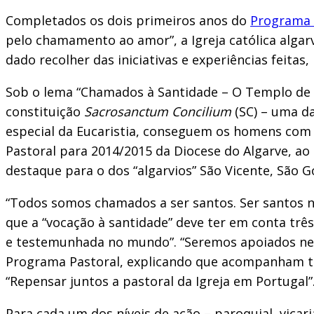
Completados os dois primeiros anos do
Programa 
pelo chamamento ao amor”, a Igreja católica algar
dado recolher das iniciativas e experiências feita
Sob o lema “Chamados à Santidade – O Templo de De
constituição
Sacrosanctum Concilium
(SC) – uma da
especial da Eucaristia, conseguem os homens com tot
Pastoral para 2014/2015 da Diocese do Algarve, ao
destaque para o dos “algarvios” São Vicente, São G
“Todos somos chamados a ser santos. Ser santos n
que a “vocação à santidade” deve ter em conta tr
e testemunhada no mundo”. “Seremos apoiados nes
Programa Pastoral, explicando que acompanham tamb
“Repensar juntos a pastoral da Igreja em Portugal”
Para cada um dos níveis de ação – paroquial, vicar