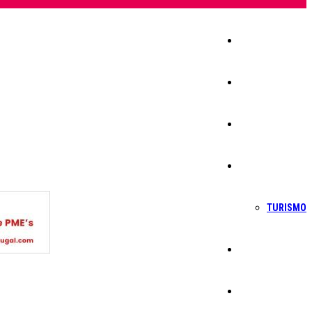
Início
Igreja
Sociedade
Economia
TURISMO
Política
Educação