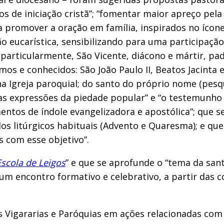
 de iniciação cristã”; “fomentar maior apreço pela E
 a promover a oração em família, inspirados no ícone
o eucarística, sensibilizando para uma participação
particularmente, São Vicente, diácono e mártir, pad
mos e conhecidos: São João Paulo II, Beatos Jacinta 
a Igreja paroquial; do santo do próprio nome (pes
tras expressões da piedade popular” e “o testemunho
ntos de índole evangelizadora e apostólica”; que s
os litúrgicos habituais (Advento e Quaresma); e q
s com esse objetivo”.
Escola de Leigos
” e que se aprofunde o “tema da sant
um encontro formativo e celebrativo, a partir das
s Vigararias e Paróquias em ações relacionadas com 