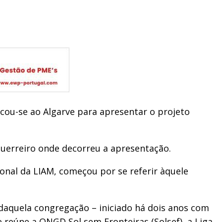
ocou-se ao Algarve para apresentar o projeto
uerreiro onde decorreu a apresentação.
onal da LIAM, começou por se referir àquele
daquela congregação – iniciado há dois anos com
reúne a ONGD Sol sem Fronteiras (Solsef), a Liga