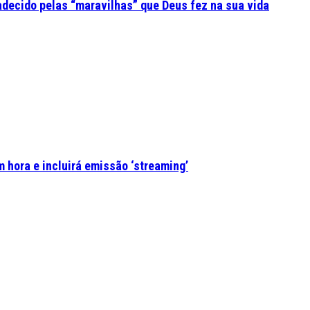
adecido pelas “maravilhas” que Deus fez na sua vida
 hora e incluirá emissão ‘streaming’