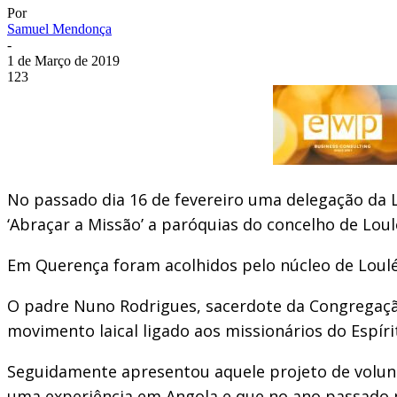
Por
Samuel Mendonça
-
1 de Março de 2019
123
No passado dia 16 de fevereiro uma delegação da L
‘Abraçar a Missão’ a paróquias do concelho de Loul
Em Querença foram acolhidos pelo núcleo de Loulé
O padre Nuno Rodrigues, sacerdote da Congregação 
movimento laical ligado aos missionários do Espíri
Seguidamente apresentou aquele projeto de volunt
uma experiência em Angola e que no ano passado pr