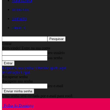
FICHA TÉCNICA
ASSINATURA
CONTACTO
EM DIRETO
Entrar
Bem-vindo! Entre na sua conta
seu usuário
sua senha
Esqueceu sua senha? Obtenha ajuda aqui
Informação Legal
Recuperar senha
Recupere sua senha
seu e-mail
Uma senha será enviada por e-mail para você.
Folha do Domingo