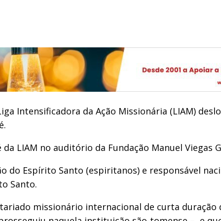
iga Intensificadora da Ação Missionária (LIAM) desl
é.
 da LIAM no auditório da Fundação Manuel Viegas G
do Espírito Santo (espiritanos) e responsável naci
to Santo.
ariado missionário internacional de curta duração 
osseguiu naquela instituição são-tomense –, e que 