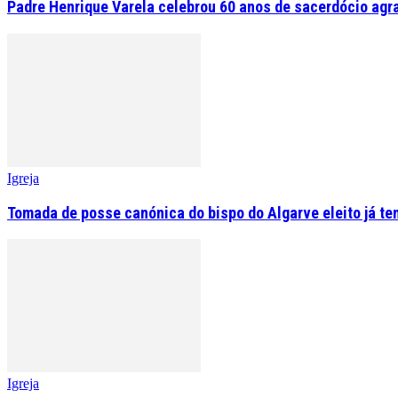
Padre Henrique Varela celebrou 60 anos de sacerdócio agr
Igreja
Tomada de posse canónica do bispo do Algarve eleito já tem
Igreja