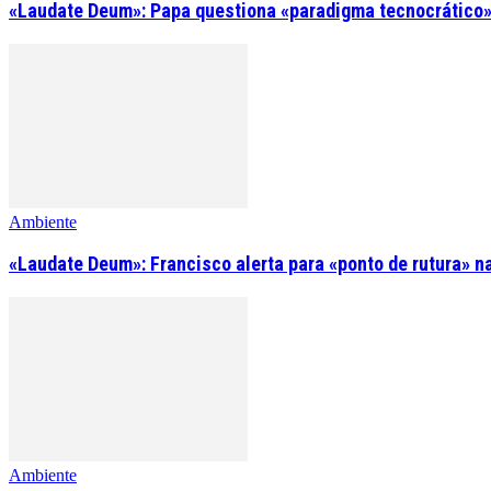
«Laudate Deum»: Papa questiona «paradigma tecnocrático»
Ambiente
«Laudate Deum»: Francisco alerta para «ponto de rutura» n
Ambiente