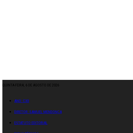
QUINTA-FEIRA, 6 DE AGOSTO DE 2026
ANO: CXII
DIRETOR: SAMUEL MENDONÇA
ESTATUTO EDITORIAL