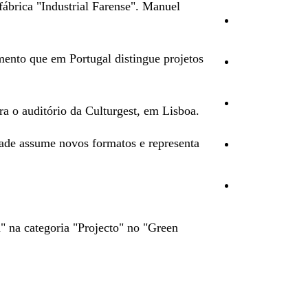
ábrica "Industrial Farense". Manuel
Cultura
mento que em Portugal distingue projetos
Ambiente
Desporto
 o auditório da Culturgest, em Lisboa.
dade assume novos formatos e representa
Opinião
Vídeos
na categoria "Projecto" no "Green