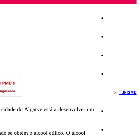
Início
Igreja
Sociedade
Economia
TURISMO
ersidade do Algarve está a desenvolver um
Política
Educação
de se obtém o álcool etílico. O álcool