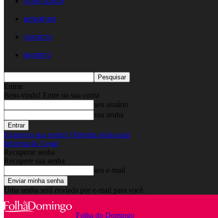
FICHA TÉCNICA
ASSINATURA
CONTACTO
EM DIRETO
Entrar
Bem-vindo! Entre na sua conta
seu usuário
sua senha
Esqueceu sua senha? Obtenha ajuda aqui
Informação Legal
Recuperar senha
Recupere sua senha
seu e-mail
Uma senha será enviada por e-mail para você.
Folha do Domingo