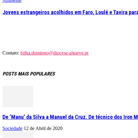
Ambiente
Jovens estrangeiros acolhidos em Faro, Loulé e Tavira par
Contato:
folha.domingo@diocese-algarve.pt
POSTS MAIS POPULARES
De ‘Manu’ da Silva a Manuel da Cruz. De técnico dos Iron M
Sociedade
12 de Abril de 2020