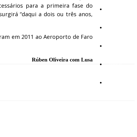
essários para a primeira fase do
Cultura
urgirá “daqui a dois ou três anos,
Ambiente
aram em 2011 ao Aeroporto de Faro
Desporto
Rúben Oliveira com Lusa
Opinião
Vídeos