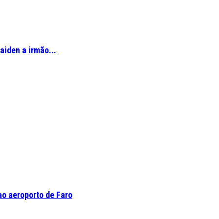
aiden a irmão...
o aeroporto de Faro