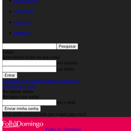
FICHA TÉCNICA
ASSINATURA
CONTACTO
EM DIRETO
Entrar
Bem-vindo! Entre na sua conta
seu usuário
sua senha
Esqueceu sua senha? Obtenha ajuda aqui
Informação Legal
Recuperar senha
Recupere sua senha
seu e-mail
Uma senha será enviada por e-mail para você.
Folha do Domingo